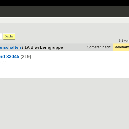
Suche
1-1 vo
enschaften
/ 1A Biwi Lerngruppe
Sortieren nach:
Relevan
und 33045
(219)
gruppe