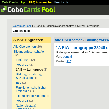
CoboCards
App
FAQ & Wünsche
Feedback
Gesamter Pool
| Suche in: Bildungswissenschaften / 1A Biwi Lerngruppe
Suche eingrenzen
Alle Oberthemen
/
Bildungswiss
Alle Oberthemen
(26)
1A BiWi Lerngruppe 33040 
Bildungswissenschaften
Bildungswissenschaften / 1A Biwi Lern
(12)
Von:
bonsai
Einführung
(2)
Karte:
217
Modul 1C
(2)
1A Biwi Lerngruppe
(1)
Bildung, Erziehung,
Sozialisation
(1)
ESL
(1)
Funktionen schulischer
Erziehung
(1)
interkulturelle Studien
(1)
Modul 1B
(1)
Nationalstaat &