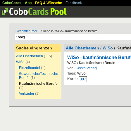
CoboCards
App
FAQ & Wünsche
Feedback
Gesamter Pool
| Suche in: WiSo / Kaufmännische Berufe
Suche eingrenzen
Alle Oberthemen
/
WiSo
/ Kaufmä
Alle Oberthemen
(115)
WiSo - kaufmännische Beruf
WiSo
(4)
WISO / Kaufmännische Berufe
Einzelhandel
(1)
Von:
Gecko Verlag
Tags:
WiSo
Gewerbliche/Technische
Berufe
(1)
Karte:
307
Kaufmännische Berufe
(1)
Verkäufer
(1)