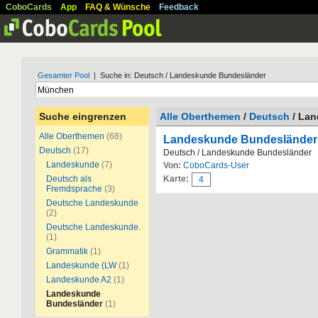
CoboCards
App
FAQ & Wünsche
Feedback
Gesamter Pool
| Suche in: Deutsch / Landeskunde Bundesländer
Suche eingrenzen
Alle Oberthemen
/
Deutsch
/ Lan
Alle Oberthemen
(68)
Landeskunde Bundesländer
Deutsch
(17)
Deutsch / Landeskunde Bundesländer
Landeskunde
(7)
Von:
CoboCards-User
Deutsch als
Karte:
4
Fremdsprache
(3)
Deutsche Landeskunde
(2)
Deutsche Landeskunde.
(1)
Grammatik
(1)
Landeskunde (LW
(1)
Landeskunde A2
(1)
Landeskunde
Bundesländer
(1)