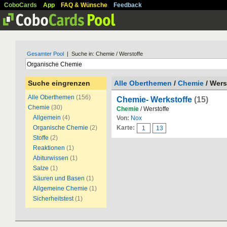
CoboCards
App
FAQ & Wünsche
Feedback
Gesamter Pool
| Suche in: Chemie / Werstoffe
Suche eingrenzen
Alle Oberthemen
/
Chemie
/ Wers
Alle Oberthemen
(156)
Chemie- Werkstoffe
(15)
Chemie
(30)
Chemie
/ Werstoffe
Allgemein
(4)
Von:
Nox
Organische Chemie
(2)
Karte:
1
13
Stoffe
(2)
Reaktionen
(1)
Abiturwissen
(1)
Salze
(1)
Säuren und Basen
(1)
Allgemeine Chemie
(1)
Sicherheitstest
(1)