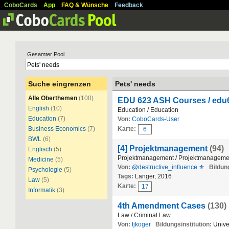
CoboCards
App
FAQ & Wünsche
Feedback
Gesamter Pool
Suche eingrenzen
Pets' needs
Alle Oberthemen
(100)
EDU 623 ASH Courses / ed
English
(10)
Education / Education
Education
(7)
Von:
CoboCards-User
Business Economics
(7)
Karte:
6
BWL
(6)
[4] Projektmanagement
(94)
Englisch
(5)
Projektmanagement / Projektmanageme
Medicine
(5)
Von:
@destructive_influence ⚜
Bildung
Psychologie
(5)
Tags:
Langer, 2016
Law
(5)
Karte:
17
Informatik
(3)
4th Amendment Cases
(130)
Law / Criminal Law
Von:
tjkoger
Bildungsinstitution:
Univer