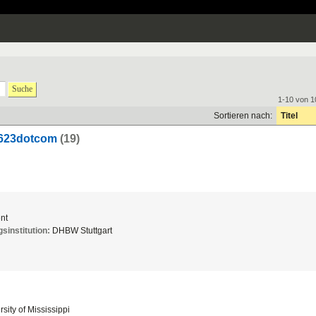
Suche
1-10 von 1
Sortieren nach:
Titel
u623dotcom
(19)
nt
sinstitution:
DHBW Stuttgart
sity of Mississippi