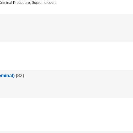
Criminal Procedure, Supreme court
eminal)
(82)