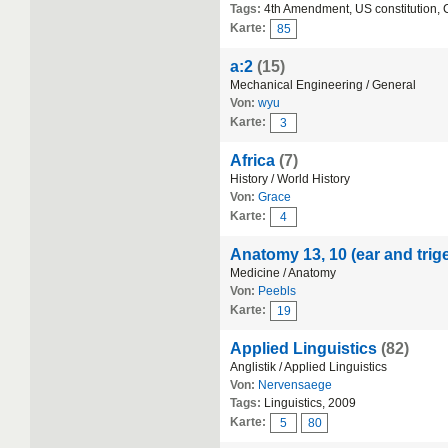
Tags:
4th Amendment, US constitution, 
Karte:
85
a:2
(15)
Mechanical Engineering / General
Von:
wyu
Karte:
3
Africa
(7)
History / World History
Von:
Grace
Karte:
4
Anatomy 13, 10 (ear and trig
Medicine / Anatomy
Von:
Peebls
Karte:
19
Applied Linguistics
(82)
Anglistik / Applied Linguistics
Von:
Nervensaege
Tags:
Linguistics, 2009
Karte:
5
80