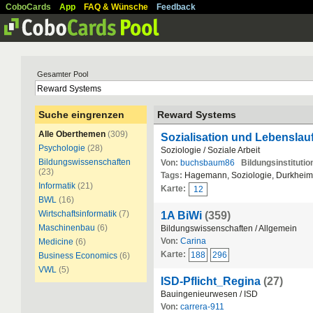
CoboCards
App
FAQ & Wünsche
Feedback
Gesamter Pool
Suche eingrenzen
Reward Systems
Alle Oberthemen
(309)
Sozialisation und Lebenslau
Psychologie
(28)
Soziologie / Soziale Arbeit
Bildungswissenschaften
Von:
buchsbaum86
Bildungsinstitutio
(23)
Tags:
Hagemann, Soziologie, Durkhei
Informatik
(21)
Karte:
12
BWL
(16)
Wirtschaftsinformatik
(7)
1A BiWi
(359)
Maschinenbau
(6)
Bildungswissenschaften / Allgemein
Von:
Carina
Medicine
(6)
Karte:
188
296
Business Economics
(6)
VWL
(5)
ISD-Pflicht_Regina
(27)
Bauingenieurwesen / ISD
Von:
carrera-911