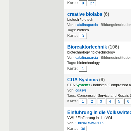
Karte:
8
27
creative biolabs
(6)
biotech / biotech
Von:
catalinagarcia
Bildungsinstitutio
Tags:
biotech
Karte:
3
Bioreaktortechnik
(106)
biotechnology / biotechnology
Von:
catalinagarcia
Bildungsinstitutio
Tags:
biotechnology
Karte:
1
CDA Systems
(6)
CDA
Systems
/ Industrial Compressor 
Von:
cdasys
Tags:
Compressor Service and Repair, D
Karte:
1
2
3
4
5
6
Einführung in die Volkswirts
VWL / Einführung in die VWL
Von:
ChrisKLWiWi2009
Karte:
36