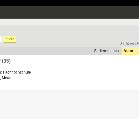
Suche
31-40 von 3
Sortieren nach:
Autor
f
(35)
n:
Fachhochschule
m, Mead