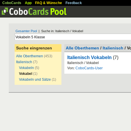
CoboCards
App
FAQ & Wünsche
Feedback
Gesamter Pool
| Suche in: Italienisch / Vokabel
Suche eingrenzen
Alle Oberthemen
/
Italienisch
/ V
Alle Oberthemen
(453)
Italienisch Vokabeln
(7)
Italienisch
(7)
Italienisch / Vokabel
Vokabeln
(5)
Von:
CoboCards-User
Vokabel
(1)
Vokabeln und Sätze
(1)