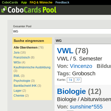
CoboCards
App
FAQ & Wünsche
Feedback
Gesamter Pool
Suche eingrenzen
WG
Alle Oberthemen
(78)
VWL
(78)
Jura
(16)
VWL / 5. Semester
Französisch
(8)
WiSo
(4)
Von:
Vincenzo
Bildu
Kaufmännische Ausbildung
(3)
Tags:
Grobosch
BWL
(3)
Karte:
74
77
Psychologie
(3)
Bankfachwirt IHK
(3)
Biologie
(12)
Lager
(2)
Chemie
(2)
Biologie / Abiturwisse
Von:
sunshine*555