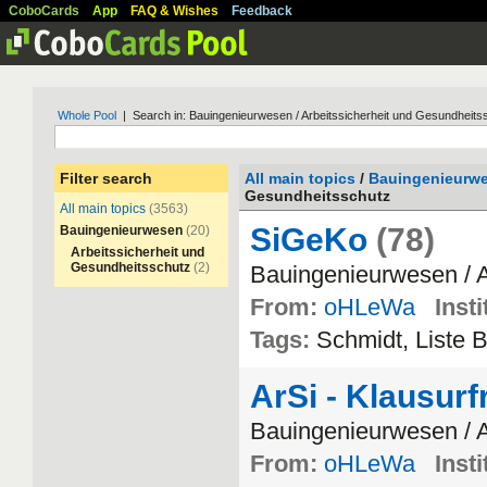
CoboCards
App
FAQ & Wishes
Feedback
Whole Pool
| Search in: Bauingenieurwesen / Arbeitssicherheit und Gesundheits
Filter search
All main topics
/
Bauingenieurw
Gesundheitsschutz
All main topics
(3563)
SiGeKo
(78)
Bauingenieurwesen
(20)
Arbeitssicherheit und
Gesundheitsschutz
(2)
Bauingenieurwesen
/
A
From:
oHLeWa
Insti
Tags:
Schmidt
,
Liste
ArSi - Klausur
Bauingenieurwesen
/
A
From:
oHLeWa
Insti