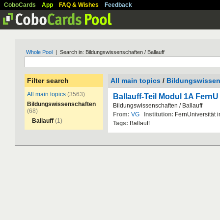
CoboCards
App
FAQ & Wishes
Feedback
Whole Pool
| Search in: Bildungswissenschaften / Ballauff
Filter search
All main topics
/
Bildungswissen
All main topics
(3563)
Ballauff-Teil Modul 1A Fern
Bildungswissenschaften
Bildungswissenschaften
/
Ballauff
(68)
From:
VG
Institution:
FernUniversit
ä
t
i
Ballauff
(1)
Tags:
Ballauff