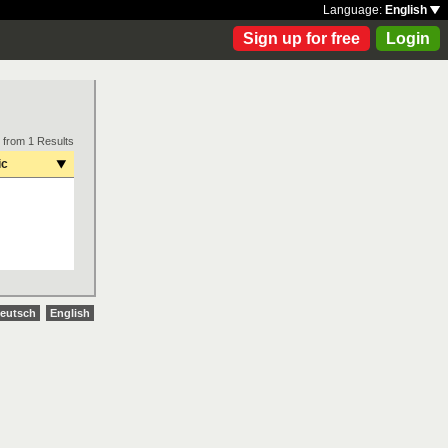
Language:
English
Sign up for free
Login
 from 1 Results
ic
eutsch
English