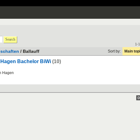
Search
1-1
schaften
/ Ballauff
Sort by:
Main top
U Hagen Bachelor BiWi
(10)
n
Hagen
D