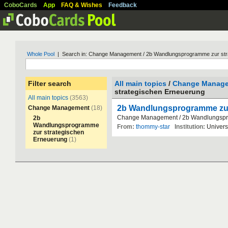
CoboCards
App
FAQ & Wishes
Feedback
Whole Pool
| Search in: Change Management / 2b Wandlungsprogramme zur str
Filter search
All main topics
/
Change Manag
strategischen Erneuerung
All main topics
(3563)
2b Wandlungsprogramme zur
Change Management
(18)
Change
Management
/
2b
Wandlungsp
2b
Wandlungsprogramme
From:
thommy-star
Institution:
Univers
zur strategischen
Erneuerung
(1)