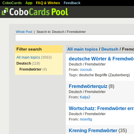
CoboCards
App
FAQ & Wishes
Feedback
Whole Pool
| Search in: Deutsch / Fremdwörter
Filter search
All main topics
/
Deutsch
/ Frem
All main topics
(3563)
deutsche Wörter & Fremdwör
Deutsch
(118)
Deutsch
/
Fremdw
ö
rter
Fremdwörter
(4)
From:
cocoub
Tags:
deutsche
Begriffe
(
Zauberberg
)
Fremdwörterquiz
(8)
Deutsch
/
Fremdw
ö
rter
From:
Katja2
Wortschatz: Fremdwörter erra
Deutsch
/
Fremdw
ö
rter
From:
moertig
Krening Fremdwörter
(35)