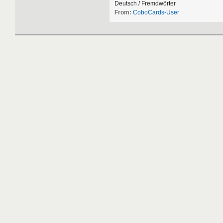
Deutsch
/
Fremdw
ö
rter
From:
CoboCards-User