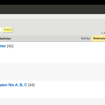
Search
1-4
dwörter
Sort by:
Relevan
ter
(42)
ten Niv A, B, C
(44)