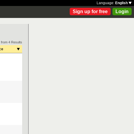
Language:
English
Sign up for free
Login
 from 4 Results
ce