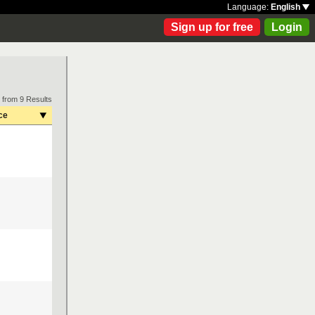
Language:
English
Sign up for free
Login
 from 9 Results
ce