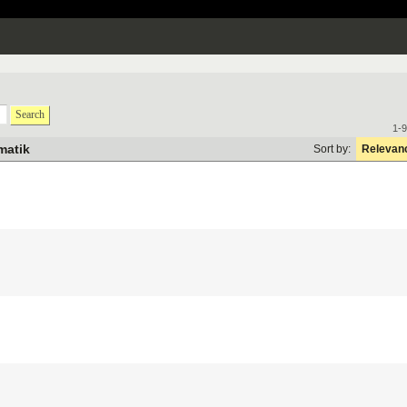
Search
1-9
matik
Sort by:
Relevan