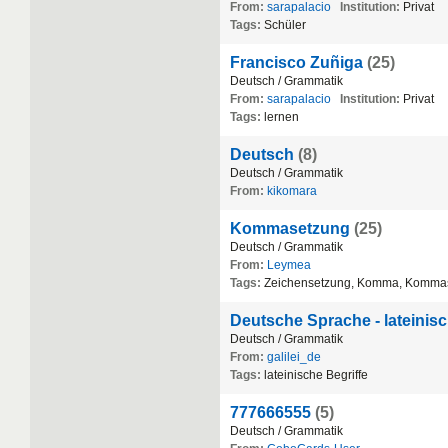
From:
sarapalacio
Institution:
Privat
Tags:
Sch
ü
ler
Francisco Zuñiga
(25)
Deutsch
/
Grammatik
From:
sarapalacio
Institution:
Privat
Tags:
lernen
Deutsch
(8)
Deutsch
/
Grammatik
From:
kikomara
Kommasetzung
(25)
Deutsch
/
Grammatik
From:
Leymea
Tags:
Zeichensetzung
,
Komma
,
Kommas
Deutsche Sprache - lateinisc
Deutsch
/
Grammatik
From:
galilei_de
Tags:
lateinische
Begriffe
777666555
(5)
Deutsch
/
Grammatik