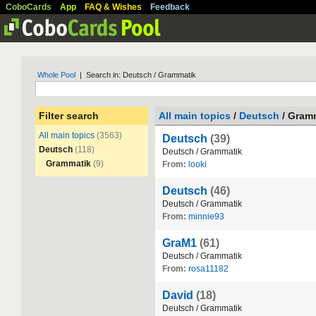
CoboCards
App
FAQ & Wishes
Feedback
Whole Pool
| Search in: Deutsch / Grammatik
Filter search
All main topics
/
Deutsch
/ Gram
All main topics
(3563)
Deutsch
(39)
Deutsch
(118)
Deutsch
/
Grammatik
Grammatik
(9)
From:
looki
Deutsch
(46)
Deutsch
/
Grammatik
From:
minnie93
GraM1
(61)
Deutsch
/
Grammatik
From:
rosa11182
David
(18)
Deutsch
/
Grammatik