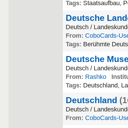
Tags:
Staatsaufbau
,
Po
Deutsche Land
Deutsch
/
Landeskund
From:
CoboCards-Us
Tags:
Ber
ü
hmte
Deut
Deutsche Mus
Deutsch
/
Landeskund
From:
Rashko
Instit
Tags:
Deutschland
,
La
Deutschland
(1
Deutsch
/
Landeskund
From:
CoboCards-Us