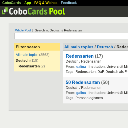
CoboCards
App
FAQ & Wishes
Feedback
Whole Pool
| Search in: Deutsch / Redensarten
Filter search
All main topics
/
Deutsch
/ Rede
All main topics
(3563)
Redensarten
(17)
Deutsch
(118)
Deutsch
/
Redensarten
Redensarten
(2)
From:
galina
Institution:
Universit
ä
t
Mi
Tags:
Redensarten
,
DaF
,
Deutsch
als
F
50 Redensarten
(50)
Deutsch
/
Redensarten
From:
galina
Institution:
Universit
ä
t
Mi
Tags:
Phraseologismen