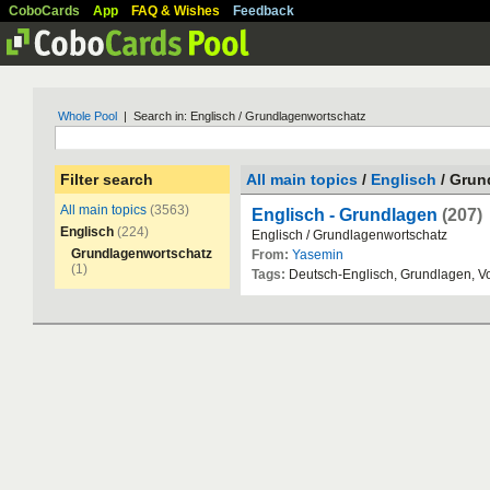
CoboCards
App
FAQ & Wishes
Feedback
Whole Pool
| Search in: Englisch / Grundlagenwortschatz
Filter search
All main topics
/
Englisch
/ Grun
All main topics
(3563)
Englisch - Grundlagen
(207)
Englisch
(224)
Englisch
/
Grundlagenwortschatz
Grundlagenwortschatz
From:
Yasemin
(1)
Tags:
Deutsch
-
Englisch
,
Grundlagen
,
V