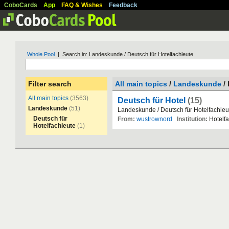
CoboCards
App
FAQ & Wishes
Feedback
Whole Pool
| Search in: Landeskunde / Deutsch für Hotelfachleute
Filter search
All main topics
/
Landeskunde
/ 
All main topics
(3563)
Deutsch für Hotel
(15)
Landeskunde
(51)
Landeskunde
/
Deutsch
f
ü
r
Hotelfachleu
Deutsch für
From:
wustrownord
Institution:
Hotelf
Hotelfachleute
(1)