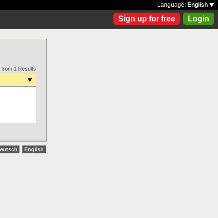
Language:
English
Sign up for free
Login
 from 1 Results
eutsch
English