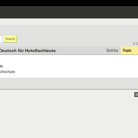
Search
1-1
Deutsch für Hotelfachleute
Sort by:
Topic
te
achschule
D