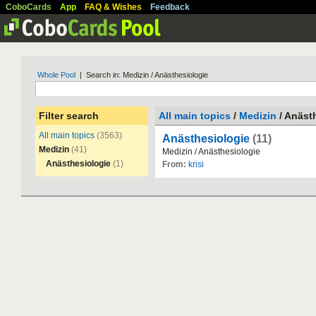
CoboCards
App
FAQ & Wishes
Feedback
Whole Pool
| Search in: Medizin / Anästhesiologie
Filter search
All main topics
/
Medizin
/ Anäst
All main topics
(3563)
Anästhesiologie
(11)
Medizin
(41)
Medizin
/
An
ä
sthesiologie
Anästhesiologie
(1)
From:
krisi