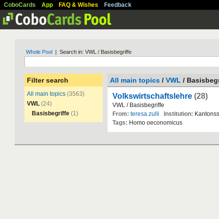
CoboCards
App
FAQ & Wishes
Feedback
Whole Pool
| Search in: VWL / Basisbegriffe
Filter search
All main topics
/
VWL
/ Basisbegr
All main topics
(3563)
Volkswirtschaftslehre
(28)
VWL
(24)
VWL
/
Basisbegriffe
Basisbegriffe
(1)
From:
teresa.zulli
Institution:
Kantonss
Tags:
Homo
oeconomicus