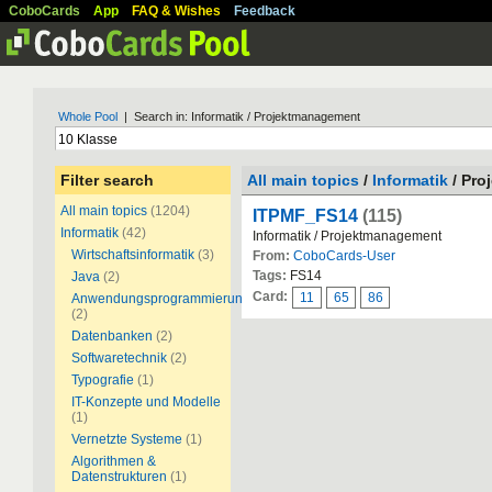
CoboCards
App
FAQ & Wishes
Feedback
Whole Pool
| Search in: Informatik / Projektmanagement
Filter search
All main topics
/
Informatik
/ Pro
All main topics
(1204)
ITPMF_FS14
(115)
Informatik
(42)
Informatik / Projektmanagement
Wirtschaftsinformatik
(3)
From:
CoboCards-User
Tags:
FS14
Java
(2)
Card:
11
65
86
Anwendungsprogrammierung
(2)
Datenbanken
(2)
Softwaretechnik
(2)
Typografie
(1)
IT-Konzepte und Modelle
(1)
Vernetzte Systeme
(1)
Algorithmen &
Datenstrukturen
(1)