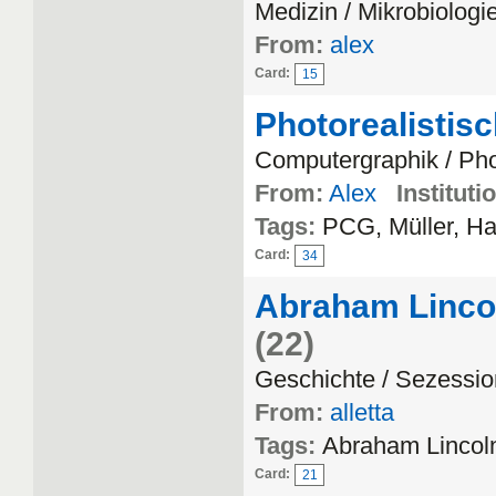
Medizin / Mikrobiologi
From:
alex
Card:
15
Photorealistis
Computergraphik / Pho
From:
Alex
Instituti
Tags:
PCG, Müller, H
Card:
34
Abraham Lincol
(22)
Geschichte / Sezessio
From:
alletta
Tags:
Abraham Lincol
Card:
21