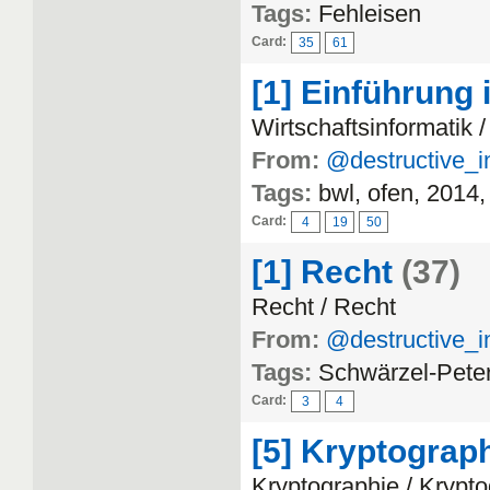
Tags:
Fehleisen
Card:
35
61
[1] Einführung 
Wirtschaftsinformatik 
From:
@destructive_i
Tags:
bwl, ofen, 2014,
Card:
4
19
50
[1] Recht
(37)
Recht / Recht
From:
@destructive_i
Tags:
Schwärzel-Pete
Card:
3
4
[5] Kryptograp
Kryptographie / Krypt