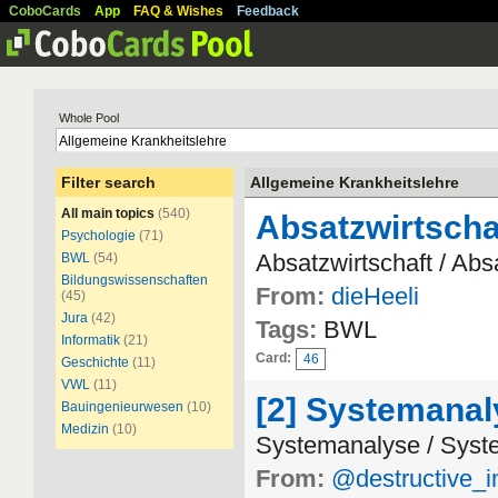
CoboCards
App
FAQ & Wishes
Feedback
Whole Pool
Filter search
Allgemeine Krankheitslehre
All main topics
(540)
Absatzwirtscha
Psychologie
(71)
Absatzwirtschaft / Abs
BWL
(54)
Bildungswissenschaften
From:
dieHeeli
(45)
Jura
(42)
Tags:
BWL
Informatik
(21)
Card:
46
Geschichte
(11)
VWL
(11)
[2] Systemanal
Bauingenieurwesen
(10)
Medizin
(10)
Systemanalyse / Syst
From:
@destructive_i