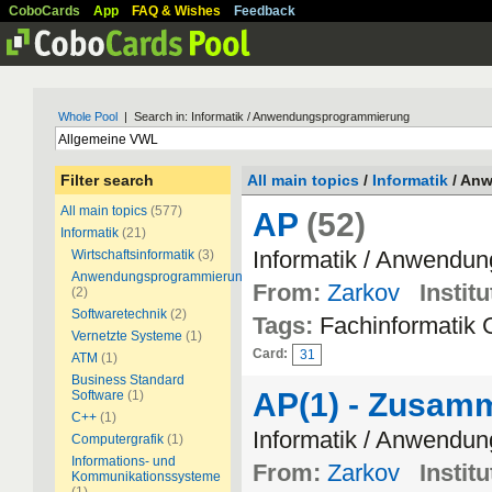
CoboCards
App
FAQ & Wishes
Feedback
Whole Pool
| Search in: Informatik / Anwendungsprogrammierung
Filter search
All main topics
/
Informatik
/ An
All main topics
(577)
AP
(52)
Informatik
(21)
Informatik / Anwendu
Wirtschaftsinformatik
(3)
Anwendungsprogrammierung
From:
Zarkov
Institu
(2)
Softwaretechnik
(2)
Tags:
Fachinformatik
Vernetzte Systeme
(1)
Card:
31
ATM
(1)
Business Standard
AP(1) - Zusam
Software
(1)
C++
(1)
Informatik / Anwendu
Computergrafik
(1)
Informations- und
From:
Zarkov
Institu
Kommunikationssysteme