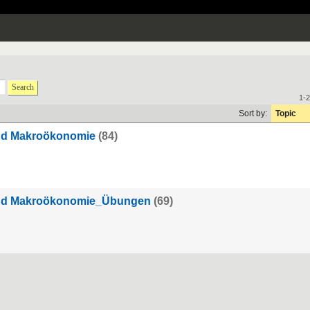
Search
1-2
Sort by:
Topic
nd Makroökonomie
(84)
und Makroökonomie_Übungen
(69)