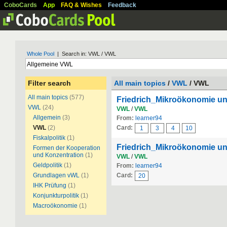
CoboCards
App
FAQ & Wishes
Feedback
Whole Pool
| Search in: VWL / VWL
Filter search
All main topics
/
VWL
/ VWL
All main topics
(577)
Friedrich_Mikroökonomie u
VWL
(24)
VWL
/
VWL
Allgemein
(3)
From:
learner94
VWL
(2)
Card:
1
3
4
10
Fiskalpolitik
(1)
Friedrich_Mikroökonomie 
Formen der Kooperation
und Konzentration
(1)
VWL
/
VWL
Geldpolitik
(1)
From:
learner94
Grundlagen vWL
(1)
Card:
20
IHK Prüfung
(1)
Konjunkturpolitik
(1)
Macroökonomie
(1)