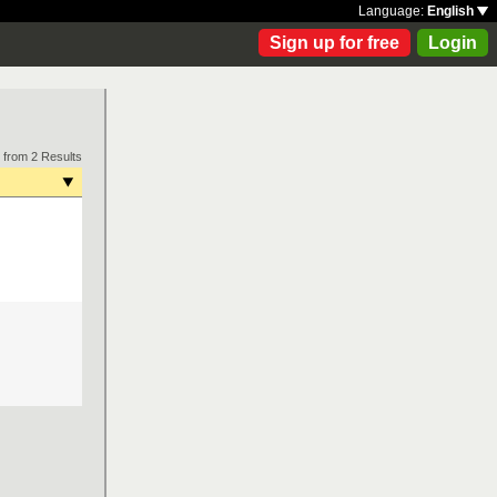
Language:
English
Sign up for free
Login
 from 2 Results