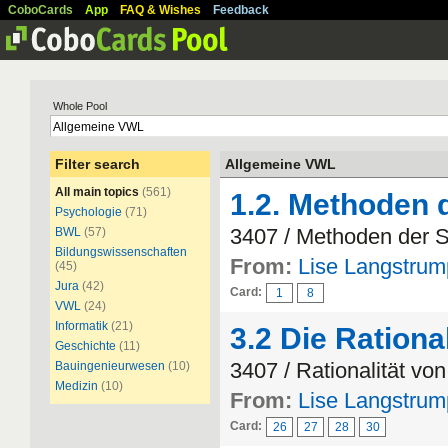
CoboCards
App
FAQ & Wishes
Feedback
Whole Pool
Filter search
Allgemeine VWL
All main topics
(561)
1.2. Methoden 
Psychologie
(71)
3407 / Methoden der S
BWL
(57)
Bildungswissenschaften
From:
Lise Langstrum
(45)
Jura
(42)
Card:
1
8
VWL
(24)
Informatik
(21)
3.2 Die Ration
Geschichte
(11)
3407 / Rationalität v
Bauingenieurwesen
(10)
Medizin
(10)
From:
Lise Langstrum
Card:
26
27
28
30