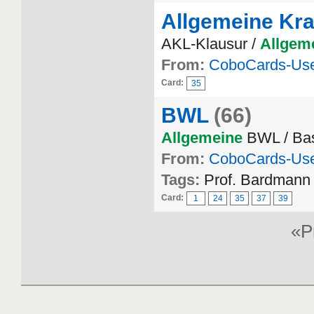
Allgemeine Kra
AKL-Klausur /
Allgem
From:
CoboCards-Us
Card:
35
BWL
(66)
Allgemeine
BWL / Bas
From:
CoboCards-Us
Tags:
Prof. Bardmann
Card:
1
24
35
37
39
«P