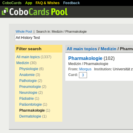
CoboCards
App
FAQ & Wishes
Feedback
Whole Pool
| Search in: Medizin / Pharmakologie
Filter search
All main topics
/
Medizin
/ Pharm
All main topics
(1337)
Pharmakologie
(102)
Medizin
(30)
Medizin / Pharmakologie
Physiologie
(6)
From:
Morgus
Institution:
Universität 
Anatomie
(3)
Card:
3
Pathologie
(2)
Pneumologie
(2)
Neurologie
(2)
Pädiatrie
(1)
Paläontologie
(1)
Pharmakologie
(1)
Dermatologie
(1)