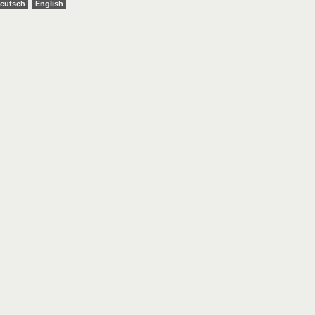
eutsch
English