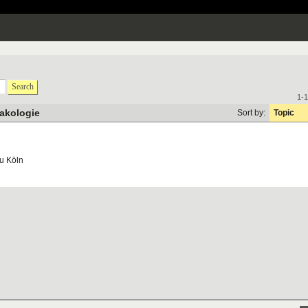
Search
1-1
akologie
Sort by:
Topic
zu Köln