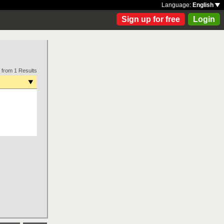
Language:
English
Sign up for free
Login
 from 1 Results