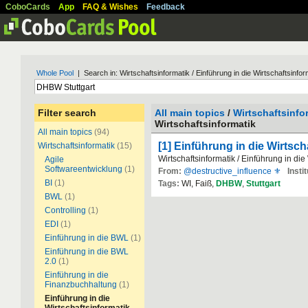
CoboCards
App
FAQ & Wishes
Feedback
Whole Pool
| Search in: Wirtschaftsinformatik / Einführung in die Wirtschaftsinfor
Filter search
All main topics
/
Wirtschaftsinfo
Wirtschaftsinformatik
All main topics
(94)
[1] Einführung in die Wirtsch
Wirtschaftsinformatik
(15)
Wirtschaftsinformatik / Einführung in die
Agile
Softwareentwicklung
(1)
From:
@destructive_influence ⚜
Instit
BI
(1)
Tags:
WI, Faiß,
DHBW
,
Stuttgart
BWL
(1)
Controlling
(1)
EDI
(1)
Einführung in die BWL
(1)
Einführung in die BWL
2.0
(1)
Einführung in die
Finanzbuchhaltung
(1)
Einführung in die