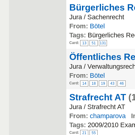
Bürgerliches R
Jura / Sachenrecht
From:
Bötel
Tags:
Bürgerliches Re
Card:
13
51
131
Öffentliches R
Jura / Verwaltungsrec
From:
Bötel
Card:
14
18
19
43
46
Strafrecht AT
(
Jura / Strafrecht AT
From:
champarova
I
Tags:
2009/2010 Exa
Card:
21
55