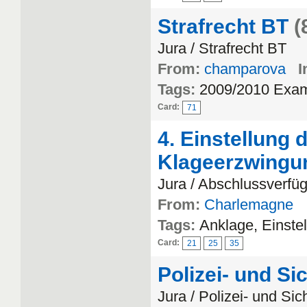
Strafrecht BT
(
Jura / Strafrecht BT
From:
champarova
I
Tags:
2009/2010 Exa
Card:
71
4. Einstellung 
Klageerzwingu
Jura / Abschlussverfü
From:
Charlemagne
Tags:
Anklage, Einste
Card:
21
25
35
Polizei- und Si
Jura / Polizei- und Si