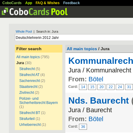
CoboCards
App
FAQ & Wishes
Feedback
Whole Pool
| Search in: Jura
Filter search
All main topics
/ Jura
All main topics
(795)
Kommunalrech
Jura
(30)
Jura / Kommunalrecht
Strafrecht
(5)
Strafrecht AT
(4)
From:
Bötel
Sachenrecht
(2)
Staatsrecht
(2)
Card:
14
15
20
22
24
31
Zivilrecht
(2)
Nds. Baurecht
Polizei- und
Sicherheitsrecht Bayern
(1)
Jura / Baurecht
Strafrecht BT
(1)
From:
Bötel
Strafurteil
(1)
Urheberrecht
(1)
Card:
36