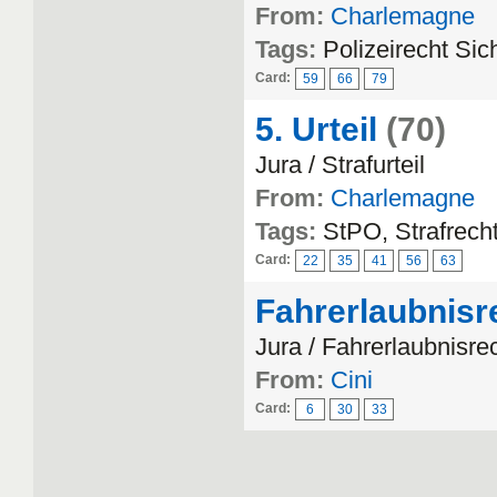
From:
Charlemagne
Tags:
Polizeirecht Sic
Card:
59
66
79
5. Urteil
(70)
Jura / Strafurteil
From:
Charlemagne
Tags:
StPO, Strafrecht,
Card:
22
35
41
56
63
Fahrerlaubnisr
Jura / Fahrerlaubnisre
From:
Cini
Card:
6
30
33