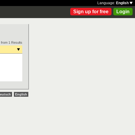
Language:
English
Sign up for free
Login
 from 1 Results
eutsch
English