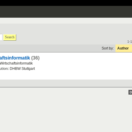
Search
1-1
Sort by:
Author
aftsinformatik
(36)
 Wirtschaftsinformatik
ution:
DHBW Stuttgart
D