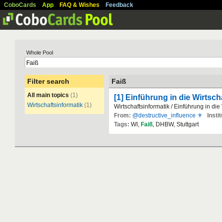
CoboCards
App
FAQ & Wishes
Feedback
Whole Pool
Filter search
Faiß
All main topics
(1)
[1] Einführung in die Wirtsch
Wirtschaftsinformatik
(1)
Wirtschaftsinformatik / Einführung in die
From:
@destructive_influence ⚜
Instit
Tags:
WI,
Faiß
, DHBW, Stuttgart