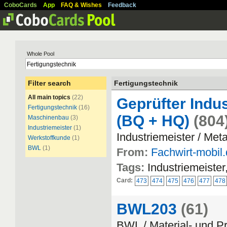
CoboCards
App
FAQ & Wishes
Feedback
Whole Pool
Filter search
Fertigungstechnik
All main topics
(22)
Geprüfter Indus
Fertigungstechnik
(16)
(BQ + HQ)
(804
Maschinenbau
(3)
Industriemeister
(1)
Industriemeister / Meta
Werkstoffkunde
(1)
BWL
(1)
From:
Fachwirt-mobil
Tags:
Industriemeister
Card:
473
474
475
476
477
478
BWL203
(61)
BWL / Material- und Pr