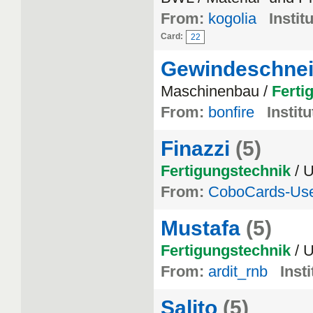
From:
kogolia
Instit
Card:
22
Gewindeschne
Maschinenbau /
Ferti
From:
bonfire
Institu
Finazzi
(5)
Fertigungstechnik
/ 
From:
CoboCards-Us
Mustafa
(5)
Fertigungstechnik
/ 
From:
ardit_rnb
Insti
Salito
(5)