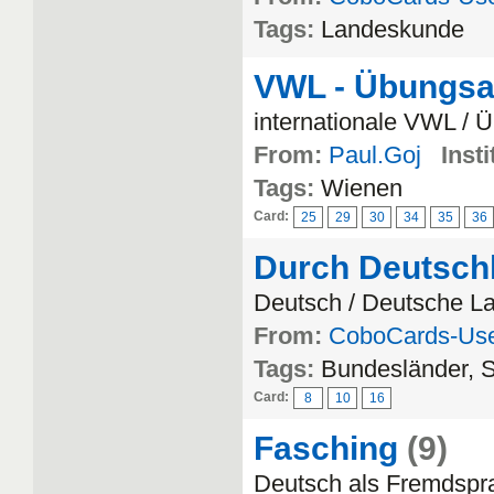
Tags:
Landeskunde
VWL - Übungsa
internationale VWL /
From:
Paul.Goj
Insti
Tags:
Wienen
Card:
25
29
30
34
35
36
Durch Deutsch
Deutsch / Deutsche L
From:
CoboCards-Us
Tags:
Bundesländer, S
Card:
8
10
16
Fasching
(9)
Deutsch als Fremdspr