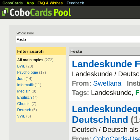
CoboCards
App
FAQ & Wishes
Feedback
Whole Pool
Filter search
Feste
All main topics
(272)
Landeskunde 
BWL
(28)
Landeskunde / Deuts
Psychologie
(17)
Jura
(14)
From:
Swetlana
Inst
Informatik
(11)
Tags:
Landeskunde,
F
Medizin
(8)
Englisch
(7)
Chemie
(7)
Landeskundequ
Deutsch
(6)
VWL
(5)
Deutschland
(1
Deutsch / Deutsch al
From:
CoboCards-Us