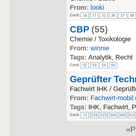
From:
looki
Card:
16
17
21
36
37
38
CBP
(55)
Chemie / Toxikologie
From:
winnie
Tags:
Analytik, Recht
Card:
52
53
54
55
Geprüfter Tech
Fachwirt IHK / Geprüft
From:
Fachwirt-mobil
Tags:
IHK, Fachwirt, 
Card:
73
224
225
304
506
610
«P