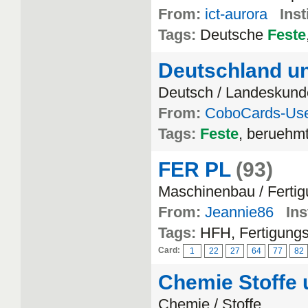
From:
ict-aurora
Inst
Tags:
Deutsche
Feste
Deutschland u
Deutsch / Landeskunde,
From:
CoboCards-Us
Tags:
Feste
, beruehm
FER PL
(93)
Maschinenbau / Fertig
From:
Jeannie86
Ins
Tags:
HFH, Fertigungs
Card:
1
22
27
64
77
82
Chemie Stoffe 
Chemie / Stoffe