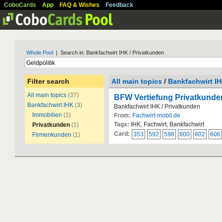
CoboCards
App
FAQ & Wishes
Feedback
Whole Pool
| Search in: Bankfachwirt IHK / Privatkunden
Filter search
All main topics
/
Bankfachwirt I
All main topics
(37)
BFW Vertiefung Privatkunde
Bankfachwirt IHK
(3)
Bankfachwirt IHK / Privatkunden
Immobilien
(1)
From:
Fachwirt-mobil.de
Tags:
IHK, Fachwirt, Bankfachwirt
Privatkunden
(1)
Card:
353
592
598
600
602
606
Firmenkunden
(1)