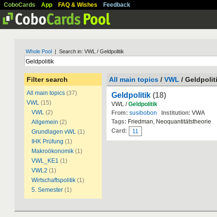
CoboCards
App
FAQ & Wishes
Feedback
Whole Pool
| Search in: VWL / Geldpolitik
Filter search
All main topics
/
VWL
/ Geldpolit
All main topics
(37)
Geldpolitik
(18)
VWL
(15)
VWL /
Geldpolitik
VWL
(2)
From:
susibobon
Institution:
VWA
Tags:
Friedman, Neoquantitätstheorie
Allgemein
(2)
Card:
11
Grundlagen vWL
(1)
IHK Prüfung
(1)
Makroökonomik
(1)
VWL_KE1
(1)
VWL2
(1)
Wirtschaftspolitik
(1)
5. Semester
(1)