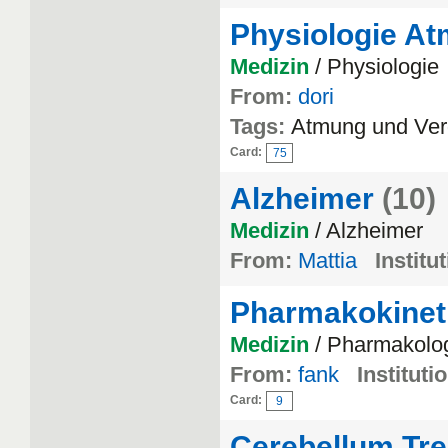
Physiologie At
Medizin
/ Physiologie
From:
dori
Tags:
Atmung und Ve
Card:
75
Alzheimer
(10)
Medizin
/ Alzheimer
From:
Mattia
Institu
Pharmakokineti
Medizin
/ Pharmakolo
From:
fank
Instituti
Card:
9
Cerebellum Tre