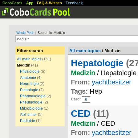
CoboCards
App
FAQ & Wishes
Feedback
Whole Pool
| Search in: Medizin
Filter search
All main topics
/ Medizin
All main topics
(161)
Hepatologie
(2
Medizin
(41)
Medizin
/ Hepatologie
Physiologie
(6)
Anatomie
(4)
From:
yachtbesitzer
Neurologie
(2)
Tags:
Hep
Pathologie
(2)
Pharmakologie
(2)
Card:
6
Pneumologie
(2)
Mikrobiologie
(1)
CED
(11)
Alzheimer
(1)
Pädiatrie
(1)
Medizin
/ CED
From:
yachtbesitzer