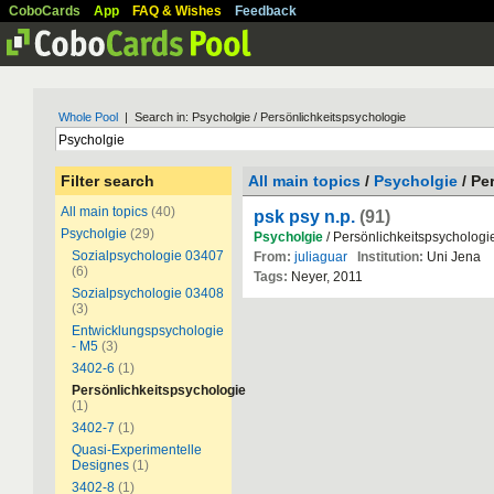
CoboCards
App
FAQ & Wishes
Feedback
Whole Pool
| Search in: Psycholgie / Persönlichkeitspsychologie
Filter search
All main topics
/
Psycholgie
/ Pe
All main topics
(40)
psk psy n.p.
(91)
Psycholgie
(29)
Psycholgie
/ Persönlichkeitspsychologi
Sozialpsychologie 03407
From:
juliaguar
Institution:
Uni Jena
(6)
Tags:
Neyer, 2011
Sozialpsychologie 03408
(3)
Entwicklungspsychologie
- M5
(3)
3402-6
(1)
Persönlichkeitspsychologie
(1)
3402-7
(1)
Quasi-Experimentelle
Designes
(1)
3402-8
(1)