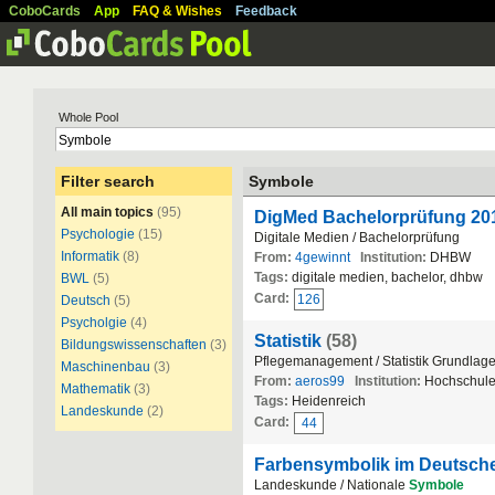
CoboCards
App
FAQ & Wishes
Feedback
Whole Pool
Filter search
Symbole
All main topics
(95)
DigMed Bachelorprüfung 20
Psychologie
(15)
Digitale Medien / Bachelorprüfung
Informatik
(8)
From:
4gewinnt
Institution:
DHBW
Tags:
digitale medien, bachelor, dhbw
BWL
(5)
Card:
126
Deutsch
(5)
Psycholgie
(4)
Statistik
(58)
Bildungswissenschaften
(3)
Pflegemanagement / Statistik Grundlag
Maschinenbau
(3)
From:
aeros99
Institution:
Hochschule
Mathematik
(3)
Tags:
Heidenreich
Landeskunde
(2)
Card:
44
Farbensymbolik im Deutsch
Landeskunde / Nationale
Symbole