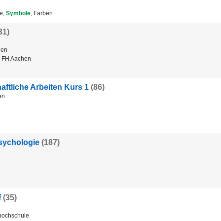
e,
Symbole
, Farben
31)
hen
, FH Aachen
aftliche Arbeiten Kurs 1
(86)
en
i
sychologie
(187)
i
f
(35)
ochschule