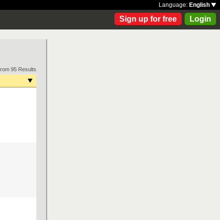
Language:
English
Sign up for free
Login
from 95 Results