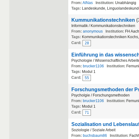
From:
AlNas
Institution:
Unabhängig
Tags:
Landeskunde, Linguolandeskund
Kummunikationstechniken
(
Informatik / Kommunikationstechniken
From:
anonymous
Institution:
FH Aac
Tags:
Kommunikationstechniken Kochs
Card:
28
Einführung in das wissensch
Psychologie / Wissenschaftliches Arbeit
From:
brucker1106
Institution:
Fernun
Tags:
Modul 1
Card:
55
Forschungsmethoden der P
Psycholgie / Forschungsmethoden
From:
brucker1106
Institution:
Fernun
Tags:
Modul 1
Card:
71
Sozialisation und Lebenslau
Soziologie / Soziale Arbeit
From:
buchsbaum86
Institution:
Fachh