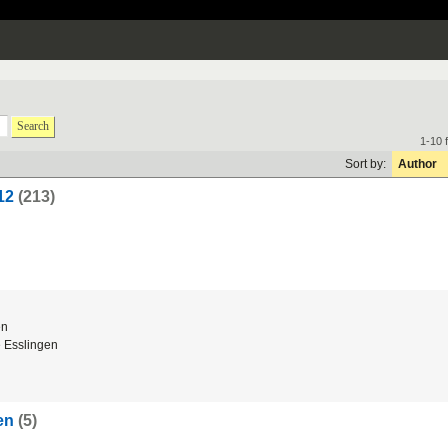
Search
1-10 
Sort by:
Author
12
(213)
en
 Esslingen
en
(5)