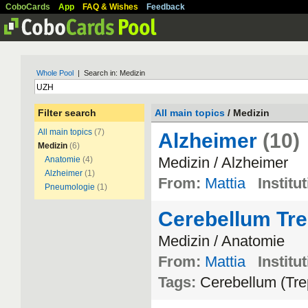
CoboCards
App
FAQ & Wishes
Feedback
Whole Pool
| Search in: Medizin
Filter search
All main topics
/ Medizin
All main topics
(7)
Alzheimer
(10)
Medizin
(6)
Medizin / Alzheimer
Anatomie
(4)
Alzheimer
(1)
From:
Mattia
Institu
Pneumologie
(1)
Cerebellum Tre
Medizin / Anatomie
From:
Mattia
Institu
Tags:
Cerebellum (Tre