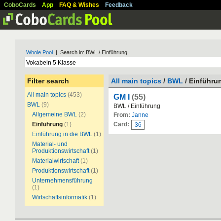
CoboCards
App
FAQ & Wishes
Feedback
Whole Pool
| Search in: BWL / Einführung
Filter search
All main topics
/
BWL
/ Einführu
All main topics
(453)
GM I
(55)
BWL
(9)
BWL / Einführung
Allgemeine BWL
(2)
From:
Janne
Einführung
(1)
Card:
36
Einführung in die BWL
(1)
Material- und
Produktionswirtschaft
(1)
Materialwirtschaft
(1)
Produktionswirtschaft
(1)
Unternehmensführung
(1)
Wirtschaftsinformatik
(1)