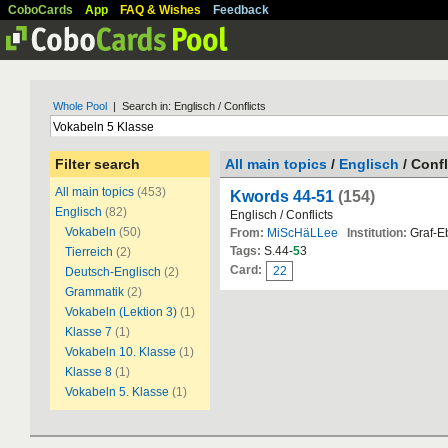
CoboCards
App
FAQ & Wishes
Feedback
Whole Pool
| Search in: Englisch / Conflicts
Filter search
All main topics
/
Englisch
/ Confl
All main topics
(453)
Kwords 44-51
(154)
Englisch
(82)
Englisch / Conflicts
Vokabeln
(50)
From:
MiScHäLLee
Institution:
Graf-E
Tags:
S.44-
5
3
Tierreich
(2)
Card:
22
Deutsch-Englisch
(2)
Grammatik
(2)
Vokabeln (Lektion 3)
(1)
Klasse 7
(1)
Vokabeln 10. Klasse
(1)
Klasse 8
(1)
Vokabeln 5. Klasse
(1)