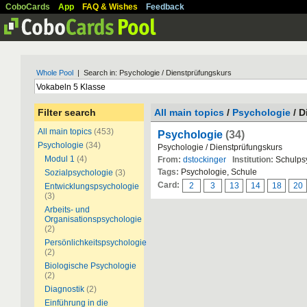
CoboCards
App
FAQ & Wishes
Feedback
Whole Pool
| Search in: Psychologie / Dienstprüfungskurs
Filter search
All main topics
/
Psychologie
/ D
All main topics
(453)
Psychologie
(34)
Psychologie
(34)
Psychologie / Dienstprüfungskurs
Modul 1
(4)
From:
dstockinger
Institution:
Schulpsy
Tags:
Psychologie, Schule
Sozialpsychologie
(3)
Card:
2
3
13
14
18
20
Entwicklungspsychologie
(3)
Arbeits- und
Organisationspsychologie
(2)
Persönlichkeitspsychologie
(2)
Biologische Psychologie
(2)
Diagnostik
(2)
Einführung in die