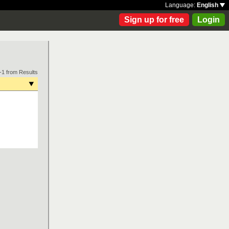
Language:
English
Sign up for free
Login
-1 from Results