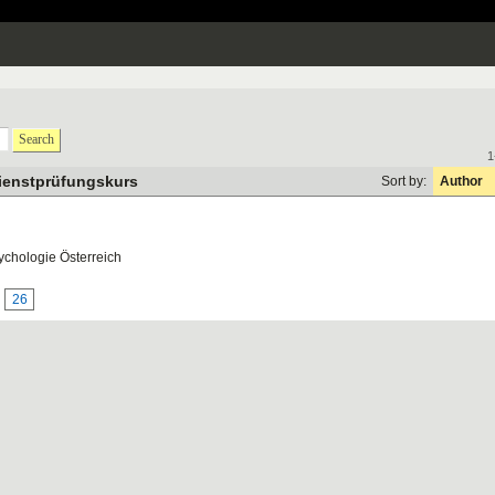
Search
1
ienstprüfungskurs
Sort by:
Author
chologie Österreich
26