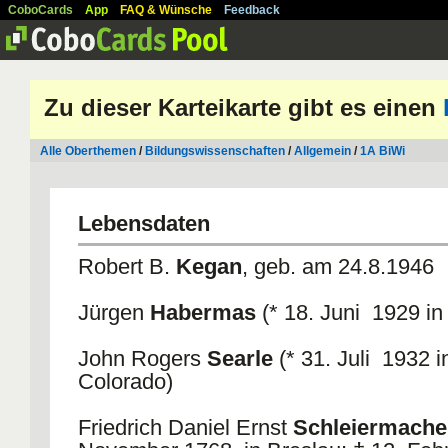
CoboCards
App
FAQ & Wünsche
Feedback
Zu dieser Karteikarte gibt es einen
Alle Oberthemen
/
Bildungswissenschaften
/
Allgemein
/
1A BiWi
Lebensdaten
Robert B.
Kegan
, geb. am 24.8.1946
Jürgen
Habermas
(* 18. Juni 1929 in
John Rogers
Searle
(* 31. Juli 1932 i
Colorado)
Friedrich Daniel Ernst
Schleiermache