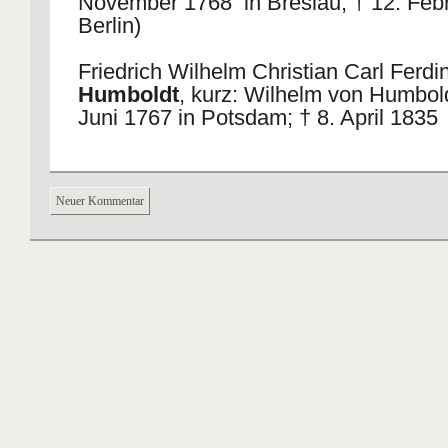
November 1768 in Breslau; † 12. Febr
Berlin)
Friedrich Wilhelm Christian Carl Ferd
Humboldt
, kurz: Wilhelm von Humbold
Juni 1767 in Potsdam; † 8. April 1835 
Wilhelm
Dilthey
(* 19. November 183
Wiesbaden-Biebrich; † 1. Oktober 191
Neuer Kommentar
am Schlern, Südtirol)
John Langshaw
Austin
(* 26. März 19
Lancaster; † 8. Februar 1960 in Oxfor
Lawrence
Kohlberg
(* 25. Oktober 19
Bronxville, New York; † 19. Januar 19
Sir Karl Raimund
Popper
(* 28. Juli 1
Wien; † 17. September 1994 in Londo