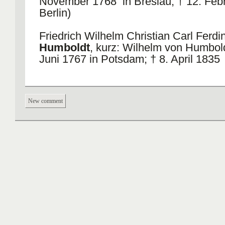
November 1768 in Breslau; † 12. Febr
Berlin)
Friedrich Wilhelm Christian Carl Ferd
Humboldt
, kurz: Wilhelm von Humbold
Juni 1767 in Potsdam; † 8. April 1835 
Wilhelm
Dilthey
(* 19. November 183
Wiesbaden-Biebrich; † 1. Oktober 191
New comment
am Schlern, Südtirol)
John Langshaw
Austin
(* 26. März 19
Lancaster; † 8. Februar 1960 in Oxfor
Lawrence
Kohlberg
(* 25. Oktober 19
Bronxville, New York; † 19. Januar 19
Sir Karl Raimund
Popper
(* 28. Juli 1
Wien; † 17. September 1994 in Londo