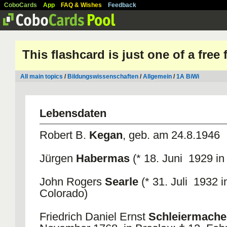
CoboCards
App
FAQ & Wishes
Feedback
This flashcard is just one of a free
All main topics
/
Bildungswissenschaften
/
Allgemein
/
1A BiWi
Lebensdaten
Robert B.
Kegan
, geb. am 24.8.1946
Jürgen
Habermas
(* 18. Juni 1929 in
John Rogers
Searle
(* 31. Juli 1932 i
Colorado)
Friedrich Daniel Ernst
Schleiermache