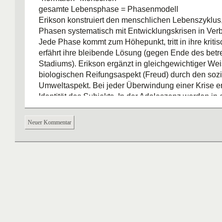
gesamte Lebensphase = Phasenmodell
Erikson konstruiert den menschlichen Lebenszyklus,
Phasen systematisch mit Entwicklungskrisen in Verb
Jede Phase kommt zum Höhepunkt, tritt in ihre krit
erfährt ihre bleibende Lösung (gegen Ende des betr
Stadiums). Erikson ergänzt in gleichgewichtiger We
biologischen Reifungsaspekt (Freud) durch den sozi
Umweltaspekt. Bei jeder Überwindung einer Krise erw
Identität des Subjekts. In der Adoleszenz werden in
krisenhaften Prozess alle bisherigen Kinheitserfahr
gestellt und in qualitativ neuer Weise zusammengefa
Neuer Kommentar
(psychozoziales Moratorium)
Kritik: Erikson geht von weissen Amerikanern aus, di
homogenen Gesellschaft lebe. Wie sieht diese Theor
multi-kulturellen Gesellschaft aus mit Frauen und 