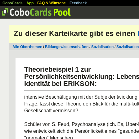
CoboCards
App
FAQ & Wünsche
Feedback
Zu dieser Karteikarte gibt es einen
Alle Oberthemen
/
Bildungswissenschaften
/
Sozialisation
/
Sozialisation
Theoriebeispiel 1 zur
Persönlichkeitsentwicklung
: Lebens
Identität bei ERIKSON:
intensive Beschäftigung mit der Subjektentwicklung
Frage: lässt diese Theorie den Blick für die multi-kul
Gesellschaft vermissen?
Schüler von S. Feud, Psychoanalyse (Ich. Es, Über-
wie entwickelt sich die Persönlickeit eines "gesund
"normalen" Menschen