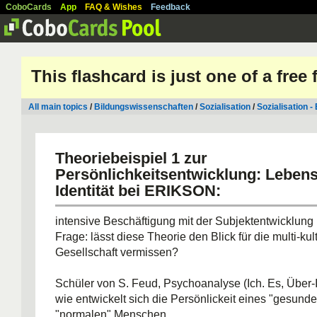
CoboCards
App
FAQ & Wishes
Feedback
This flashcard is just one of a free
All main topics
/
Bildungswissenschaften
/
Sozialisation
/
Sozialisation -
Theoriebeispiel 1 zur
Persönlichkeitsentwicklung
: Lebens
Identität bei ERIKSON:
intensive Beschäftigung mit der Subjektentwicklung
Frage: lässt diese Theorie den Blick für die multi-kul
Gesellschaft vermissen?
Schüler von S. Feud, Psychoanalyse (Ich. Es, Über-
wie entwickelt sich die Persönlickeit eines "gesund
"normalen" Menschen