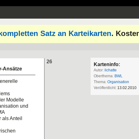
kompletten Satz an Karteikarten
. Koste
26
Karteninfo:
y-Ansätze
Autor:
lichatte
Oberthema:
BWL
generelle
Thema:
Organisation
Veröffentlicht:
13.02.2010
blems
der Modelle
ganisation und
 MA
 als Anteil
irischen