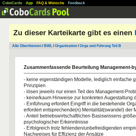
CoboCards
App
FAQ & Wünsche
Feedback
Zu dieser Karteikarte gibt es einen
Alle Oberthemen
/
BWL
/
Organisation
/
Orga und Führung Teil B
Zusammenfassende Beurteilung Management-b
- keine eigenständigen Modelle, lediglich einfache 
Prinzipien
- lösen jeweils nur einen Teil des Management-Pro
- keine/kaum Hinweise zur konkreten Augestaltung 
- Einführung erfordert Eingriff in die bestehende Or
erfordert entsprechende(n) Mentalität(swandel) der
- Anteil betriebswirtschaftlichen Basiswissens größer
psychologischer Erkenntnisse
- Erfolgreich trotz fehlenden/unbefreidigenden empr
Nachweises für Effizienz der Ansätze