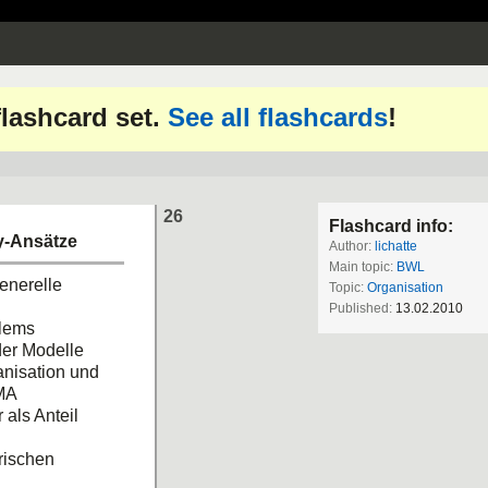
 flashcard set.
See all flashcards
!
26
Flashcard info:
y-Ansätze
Author:
lichatte
Main topic:
BWL
generelle
Topic:
Organisation
Published:
13.02.2010
blems
der Modelle
ganisation und
 MA
 als Anteil
irischen