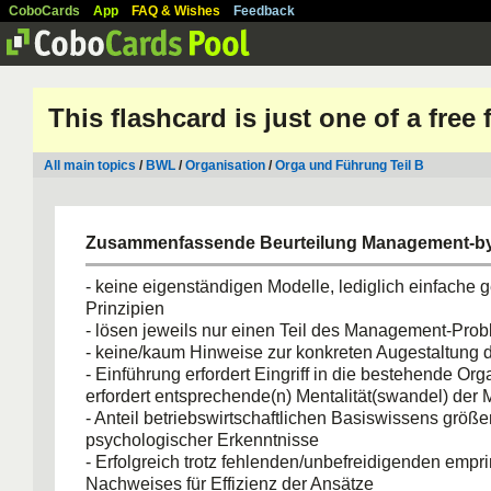
CoboCards
App
FAQ & Wishes
Feedback
This flashcard is just one of a free
All main topics
/
BWL
/
Organisation
/
Orga und Führung Teil B
Zusammenfassende Beurteilung Management-b
- keine eigenständigen Modelle, lediglich einfache 
Prinzipien
- lösen jeweils nur einen Teil des Management-Pro
- keine/kaum Hinweise zur konkreten Augestaltung 
- Einführung erfordert Eingriff in die bestehende Or
erfordert entsprechende(n) Mentalität(swandel) der
- Anteil betriebswirtschaftlichen Basiswissens größer
psychologischer Erkenntnisse
- Erfolgreich trotz fehlenden/unbefreidigenden empr
Nachweises für Effizienz der Ansätze