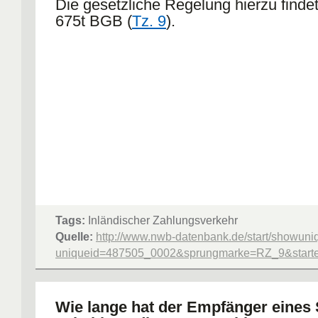
Die gesetzliche Regelung hierzu findet
675t BGB (
Tz. 9
).
Tags:
Inländischer Zahlungsverkehr
Quelle:
http://www.nwb-datenbank.de/start/showuni
uniqueid=487505_0002&sprungmarke=RZ_9&starter
Wie lange hat der Empfänger eines