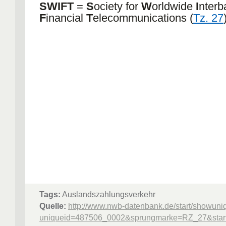
SWIFT
=
S
ociety for
W
orldwide
I
nterb
F
inancial
T
elecommunications (
Tz. 27
Tags:
Auslandszahlungsverkehr
Quelle:
http://www.nwb-datenbank.de/start/showuni
uniqueid=487506_0002&sprungmarke=RZ_27&starte