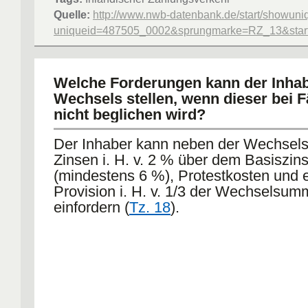
Quelle:
http://www.nwb-datenbank.de/start/showuni
uniqueid=487505_0002&sprungmarke=RZ_13&starte
Welche Forderungen kann der Inhab
Wechsels stellen, wenn dieser bei Fä
nicht beglichen wird?
Der Inhaber kann neben der Wechse
Zinsen i. H. v. 2 % über dem Basiszin
(mindestens 6 %), Protestkosten und 
Provision i. H. v. 1/3 der Wechselsum
einfordern (
Tz. 18
).