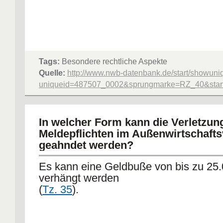
Tags:
Besondere rechtliche Aspekte
Quelle:
http://www.nwb-datenbank.de/start/showuni
uniqueid=487507_0002&sprungmarke=RZ_40&starte
In welcher Form kann die Verletzun
Meldepflichten im Außenwirtschaft
geahndet werden?
Es kann eine Geldbuße von bis zu 25.
verhängt werden
(
Tz. 35
).