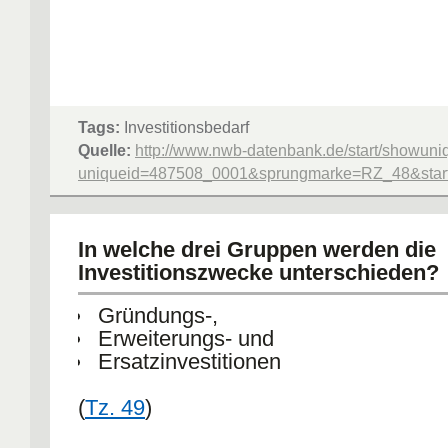
Tags:
Investitionsbedarf
Quelle:
http://www.nwb-datenbank.de/start/showuni
uniqueid=487508_0001&sprungmarke=RZ_48&starte
In welche drei Gruppen werden die
Investitionszwecke unterschieden?
Gründungs-,
Erweiterungs- und
Ersatzinvestitionen
(
Tz. 49
)