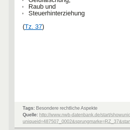
Raub und
Steuerhinterziehung
(
Tz. 37
)
Tags:
Besondere rechtliche Aspekte
Quelle:
http://www.nwb-datenbank.de/start/showuni
uniqueid=487507_0002&sprungmarke=RZ_37&starte