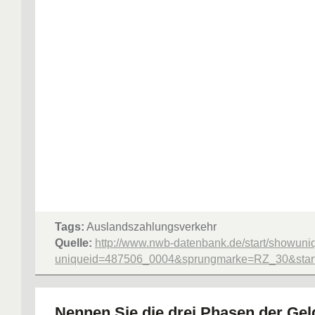
Tags:
Auslandszahlungsverkehr
Quelle:
http://www.nwb-datenbank.de/start/showuni
uniqueid=487506_0004&sprungmarke=RZ_30&starte
Nennen Sie die drei Phasen der Ge