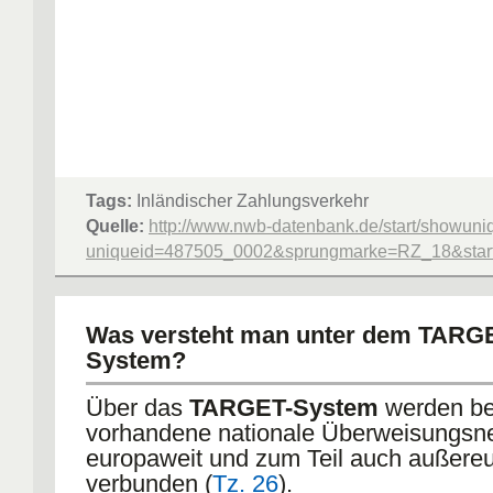
Tags:
Inländischer Zahlungsverkehr
Quelle:
http://www.nwb-datenbank.de/start/showuni
uniqueid=487505_0002&sprungmarke=RZ_18&starte
Was versteht man unter dem TARG
System?
Über das
TARGET-System
werden be
vorhandene nationale Überweisungsn
europaweit und zum Teil auch außere
verbunden (
Tz. 26
).