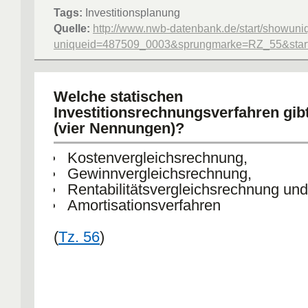
Tags:
Investitionsplanung
Quelle:
http://www.nwb-datenbank.de/start/showuni
uniqueid=487509_0003&sprungmarke=RZ_55&starte
Welche statischen
Investitionsrechnungsverfahren gib
(vier Nennungen)?
Kostenvergleichsrechnung,
Gewinnvergleichsrechnung,
Rentabilitätsvergleichsrechnung und
Amortisationsverfahren
(
Tz. 56
)