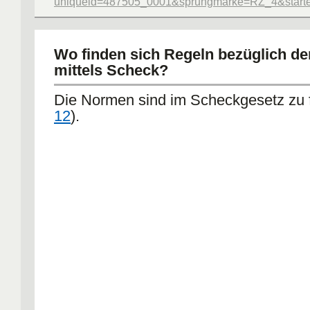
uniqueid=487505_0001&sprungmarke=RZ_4&starter
Wo finden sich Regeln bezüglich de
mittels Scheck?
Die Normen sind im Scheckgesetz zu f
12
).