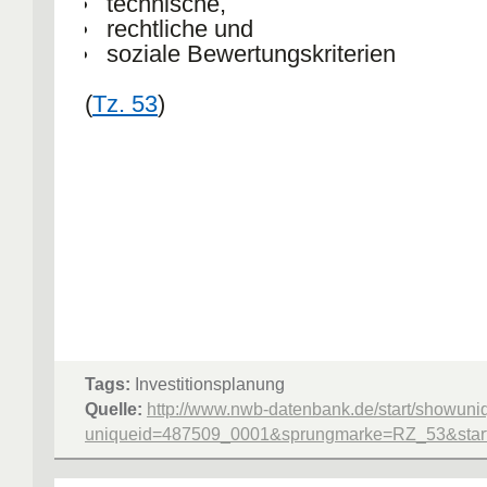
technische,
rechtliche und
soziale Bewertungskriterien
(
Tz. 53
)
Tags:
Investitionsplanung
Quelle:
http://www.nwb-datenbank.de/start/showuni
uniqueid=487509_0001&sprungmarke=RZ_53&starte