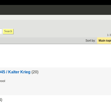
Search
1-3
Sort by:
Main top
45 / Kalter Krieg
(20)
hool
4)