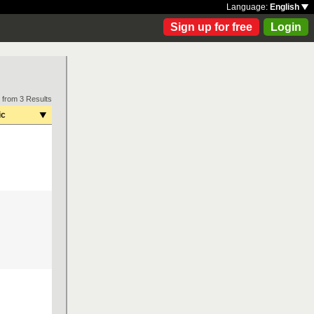
Language:
English
Sign up for free
Login
 from 3 Results
ic