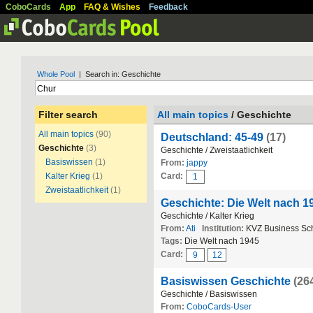
CoboCards
App
FAQ & Wishes
Feedback
Whole Pool
| Search in: Geschichte
Filter search
All main topics
/ Geschichte
All main topics
(90)
Deutschland: 45-49
(17)
Geschichte
(3)
Geschichte / Zweistaatlichkeit
Basiswissen
(1)
From:
jappy
Kalter Krieg
(1)
Card:
1
Zweistaatlichkeit
(1)
Geschichte: Die Welt nach 19
Geschichte / Kalter Krieg
From:
Ati
Institution:
KVZ Business Sc
Tags:
Die Welt nach 1945
Card:
9
12
Basiswissen Geschichte
(26
Geschichte / Basiswissen
From:
CoboCards-User