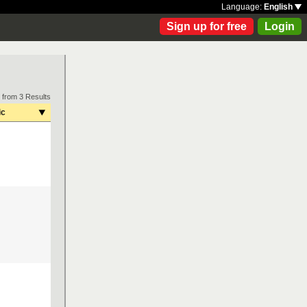
Language:
English
Sign up for free
Login
 from 3 Results
ic