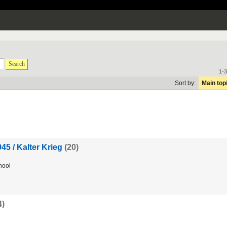
Search
1-3
Sort by:
Main top
45 / Kalter Krieg
(20)
hool
4)