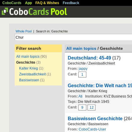
CoboCards
App
FAQ & Wishes
Feedback
Whole Pool
| Search in: Geschichte
Filter search
All main topics
/ Geschichte
All main topics
(90)
Deutschland: 45-49
(17)
Geschichte
(3)
Geschichte / Zweistaatlichkeit
Kalter Krieg
(1)
From:
jappy
Zweistaatlichkeit
(1)
Card:
1
Basiswissen
(1)
Geschichte: Die Welt nach 19
Geschichte / Kalter Krieg
From:
Ati
Institution:
KVZ Business Sc
Tags:
Die Welt nach 1945
Card:
9
12
Basiswissen Geschichte
(26
Geschichte / Basiswissen
From:
CoboCards-User