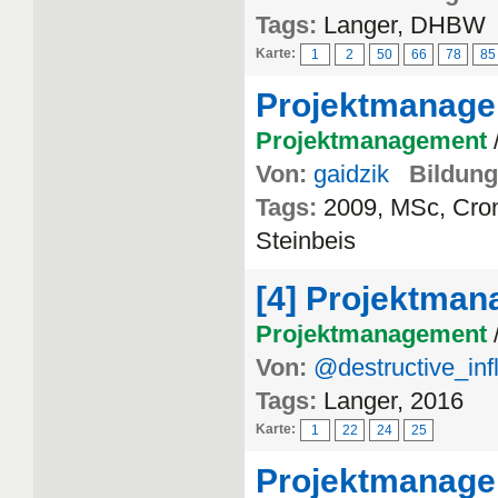
Tags:
Langer, DHBW
Karte:
1
2
50
66
78
85
Projektmanag
Projektmanagement
Von:
gaidzik
Bildung
Tags:
2009, MSc, Cro
Steinbeis
[4] Projektma
Projektmanagement
Von:
@destructive_in
Tags:
Langer, 2016
Karte:
1
22
24
25
Projektmanage