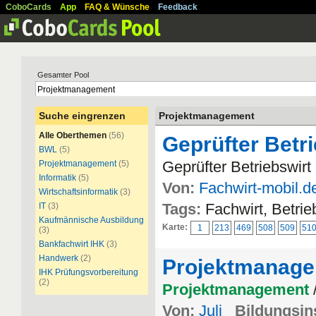
CoboCards
App
FAQ & Wünsche
Feedback
Gesamter Pool
Suche eingrenzen
Projektmanagement
Alle Oberthemen
(56)
Geprüfter Betr
BWL
(5)
Geprüfter Betriebswirt
Projektmanagement
(5)
Informatik
(5)
Von:
Fachwirt-mobil.d
Wirtschaftsinformatik
(3)
Tags:
Fachwirt, Betrie
IT
(3)
Kaufmännische Ausbildung
Karte:
1
213
469
508
509
51
(3)
Bankfachwirt IHK
(3)
Handwerk
(2)
Projektmanag
IHK Prüfungsvorbereitung
(2)
Projektmanagement
Von:
Juli
Bildungsins