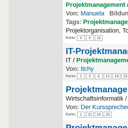
Projektmanagement
Von:
Manuela
Bildun
Tags:
Projektmanag
Projektorganisation, T
Karte:
4
6
16
IT-Projektman
IT /
Projektmanagem
Von:
Itchy
Karte:
1
5
6
12
18
25
Projektmanag
Wirtschaftsinformatik 
Von:
Der Kursspreche
Karte:
1
22
24
25
Projektmanag