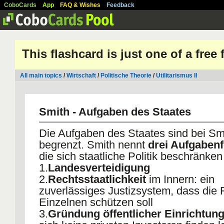
CoboCards
App
FAQ & Wishes
Feedback
This flashcard is just one of a free
All main topics
/
Wirtschaft
/
Politische Theorie
/
Utilitarismus II
Smith - Aufgaben des Staates
Die Aufgaben des Staates sind bei Sm
begrenzt. Smith nennt
drei Aufgabenf
die sich staatliche Politik beschränken 
1.
Landesverteidigung
2.
Rechtsstaatlichkeit
im Innern: ein
zuverlässiges Justizsystem, dass die F
Einzelnen schützen soll
3.
Gründung öffentlicher Einrichtun